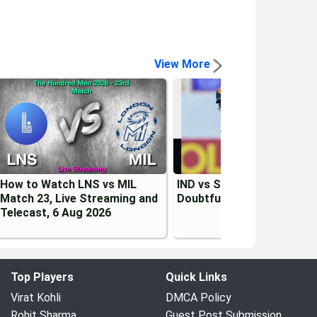
View More
How to Watch LNS vs MIL
IND vs SL 2026: Kusal Men
Match 23, Live Streaming and
Doubtful for 1st Test vs I
Telecast, 6 Aug 2026
Top Players
Quick Links
Virat Kohli
DMCA Policy
Rohit Sharma
Guest Post Submission