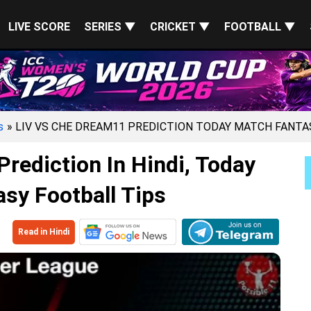
LIVE SCORE
SERIES ▼
CRICKET ▼
FOOTBALL ▼
s
» LIV VS CHE DREAM11 PREDICTION TODAY MATCH FANTA
rediction In Hindi, Today
sy Football Tips
Read in Hindi