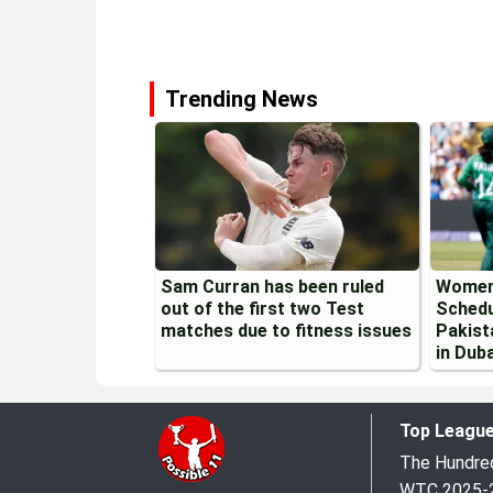
Trending News
Sam Curran has been ruled
Women
out of the first two Test
Schedu
matches due to fitness issues
Pakist
in Duba
Top Leagu
The Hundr
WTC 2025-