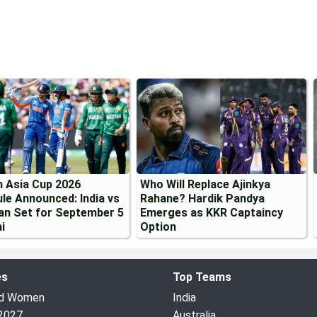
 Asia Cup 2026
Who Will Replace Ajinkya
le Announced: India vs
Rahane? Hardik Pandya
an Set for September 5
Emerges as KKR Captaincy
i
Option
es
Top Teams
ed Women
India
2027
Australia