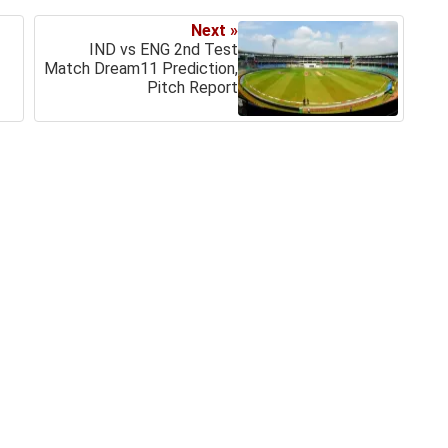
Next »
IND vs ENG 2nd Test
Match Dream11 Prediction,
Pitch Report