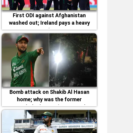
First ODI against Afghanistan
washed out; Ireland pays a heavy
price
Bomb attack on Shakib Al Hasan
home; why was the former
Bangladesh captain targeted