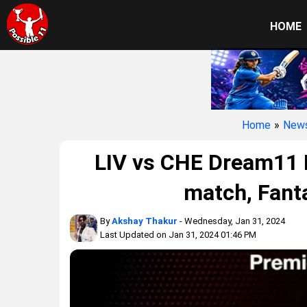
HOME
Home
»
New
LIV vs CHE Dream11 P
match, Fanta
By
Akshay Thakur
- Wednesday, Jan 31, 2024
Last Updated on Jan 31, 2024 01:46 PM