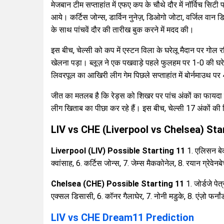
मेजबान टीम सप्ताहांत में एफए कप के चौथे दौर में नॉर्विच स
आये। कर्टिस जोन्स, डार्विन नुनेज़, डिओगो जोटा, वर्जिल वान डि
के साथ पांचवें दौर की तारीख बुक करने में मदद की।
इस बीच, चेल्सी को कप में एस्टन विला के घरेलू मैदान पर गोल
खेलना पड़ा। ब्लूज़ ने एक पखवाड़े पहले फुलहम पर 1-0 की घरे
लिवरपूल का आखिरी लीग गेम पिछले सप्ताहांत में बोर्नमाउथ प
जीत का मतलब है कि रेड्स को शिखर पर पांच अंकों का फायदा है, उ
लीग खिताब का पीछा कर रहे हैं। इस बीच, चेल्सी 17 अंकों की 
LIV vs CHE (Liverpool vs Chelsea) Sta
Liverpool (LIV) Possible Starting 11
1. एलिसन बेकर
क्वांसाह, 6. कर्टिस जोन्स, 7. जेम्स मैककोनेल, 8. रयान ग्रेवेनब
Chelsea (CHE) Possible Starting 11
1. जोर्डजे पे
एक्सल डिसासी, 6. कॉनर गैलाघेर, 7. नोनी मडुके, 8. एंज़ो फर्ना
LIV vs CHE Dream11 Prediction