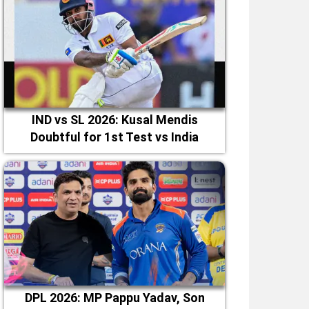
IND vs SL 2026: Kusal Mendis
Doubtful for 1st Test vs India
DPL 2026: MP Pappu Yadav, Son