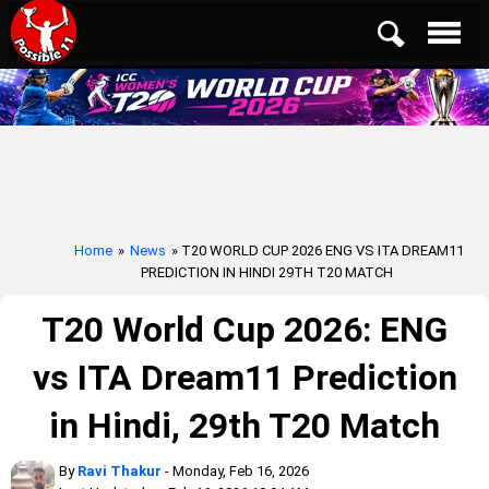
Home
»
News
» T20 WORLD CUP 2026 ENG VS ITA DREAM11
PREDICTION IN HINDI 29TH T20 MATCH
T20 World Cup 2026: ENG
vs ITA Dream11 Prediction
in Hindi, 29th T20 Match
By
Ravi Thakur
- Monday, Feb 16, 2026