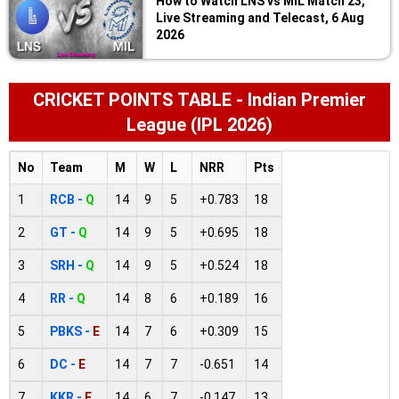
How to Watch LNS vs MIL Match 23,
Live Streaming and Telecast, 6 Aug
2026
CRICKET POINTS TABLE - Indian Premier
League (IPL 2026)
No
Team
M
W
L
NRR
Pts
1
RCB -
Q
14
9
5
+0.783
18
2
GT -
Q
14
9
5
+0.695
18
3
SRH -
Q
14
9
5
+0.524
18
4
RR -
Q
14
8
6
+0.189
16
5
PBKS -
E
14
7
6
+0.309
15
6
DC -
E
14
7
7
-0.651
14
7
KKR -
E
14
6
7
-0.147
13