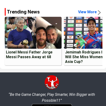
Trending News
View More
Lionel Messi Father Jorge
Jemimah Rodrigues Inj
Messi Passes Away at 68
Will She Miss Womens
Asia Cup?
“Be the Game Changer, Play Smarter, Win Bigger with
Possible11”