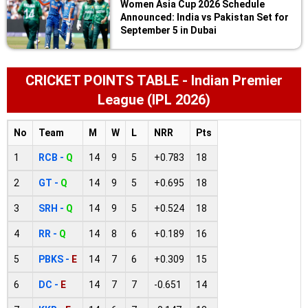
Women Asia Cup 2026 Schedule
Announced: India vs Pakistan Set for
September 5 in Dubai
CRICKET POINTS TABLE - Indian Premier
League (IPL 2026)
No
Team
M
W
L
NRR
Pts
1
RCB -
Q
14
9
5
+0.783
18
2
GT -
Q
14
9
5
+0.695
18
3
SRH -
Q
14
9
5
+0.524
18
4
RR -
Q
14
8
6
+0.189
16
5
PBKS -
E
14
7
6
+0.309
15
6
DC -
E
14
7
7
-0.651
14