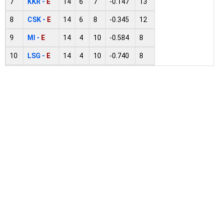
7
KKR -
E
14
6
7
-0.147
13
8
CSK -
E
14
6
8
-0.345
12
9
MI -
E
14
4
10
-0.584
8
10
LSG -
E
14
4
10
-0.740
8