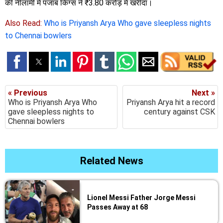
की नीलामी में पंजाब किंग्स ने ₹3.80 करोड़ में खरीदा।
Also Read:
Who is Priyansh Arya Who gave sleepless nights
to Chennai bowlers
« Previous
Next »
Who is Priyansh Arya Who
Priyansh Arya hit a record
gave sleepless nights to
century against CSK
Chennai bowlers
Related News
Lionel Messi Father Jorge Messi
Passes Away at 68