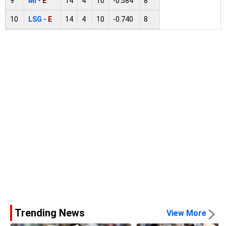
9
MI -
E
14
4
10
-0.584
8
10
LSG -
E
14
4
10
-0.740
8
Trending News
View More