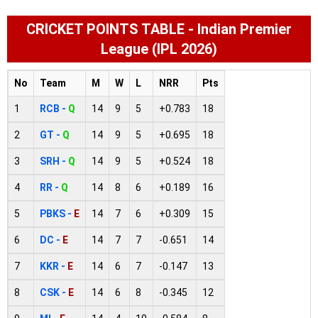
CRICKET POINTS TABLE - Indian Premier
League (IPL 2026)
No
Team
M
W
L
NRR
Pts
1
RCB -
Q
14
9
5
+0.783
18
2
GT -
Q
14
9
5
+0.695
18
3
SRH -
Q
14
9
5
+0.524
18
4
RR -
Q
14
8
6
+0.189
16
5
PBKS -
E
14
7
6
+0.309
15
6
DC -
E
14
7
7
-0.651
14
7
KKR -
E
14
6
7
-0.147
13
8
CSK -
E
14
6
8
-0.345
12