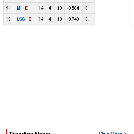
9
MI -
E
14
4
10
-0.584
8
10
LSG -
E
14
4
10
-0.740
8
Trending News