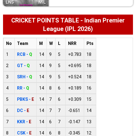
CRICKET POINTS TABLE - Indian Premier
League (IPL 2026)
No
Team
M
W
L
NRR
Pts
1
RCB -
Q
14
9
5
+0.783
18
2
GT -
Q
14
9
5
+0.695
18
3
SRH -
Q
14
9
5
+0.524
18
4
RR -
Q
14
8
6
+0.189
16
5
PBKS -
E
14
7
6
+0.309
15
6
DC -
E
14
7
7
-0.651
14
7
KKR -
E
14
6
7
-0.147
13
8
CSK -
E
14
6
8
-0.345
12