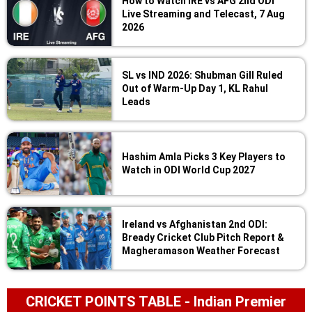
How to Watch IRE vs AFG 2nd ODI
Live Streaming and Telecast, 7 Aug
2026
SL vs IND 2026: Shubman Gill Ruled
Out of Warm-Up Day 1, KL Rahul
Leads
Hashim Amla Picks 3 Key Players to
Watch in ODI World Cup 2027
Ireland vs Afghanistan 2nd ODI:
Bready Cricket Club Pitch Report &
Magheramason Weather Forecast
CRICKET POINTS TABLE - Indian Premier