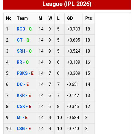
League (IPL 2026)
No
Team
M
W
L
GD
Pts
1
RCB -
Q
14
9
5
+0.783
18
2
GT -
Q
14
9
5
+0.695
18
3
SRH -
Q
14
9
5
+0.524
18
4
RR -
Q
14
8
6
+0.189
16
5
PBKS -
E
14
7
6
+0.309
15
6
DC -
E
14
7
7
-0.651
14
7
KKR -
E
14
6
7
-0.147
13
8
CSK -
E
14
6
8
-0.345
12
9
MI -
E
14
4
10
-0.584
8
10
LSG -
E
14
4
10
-0.740
8