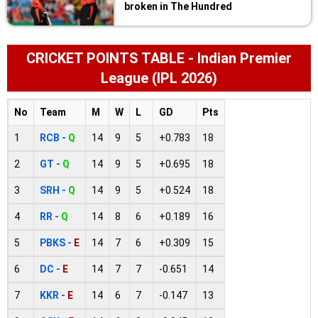
broken in The Hundred
CRICKET POINTS TABLE - Indian Premier
League (IPL 2026)
No
Team
M
W
L
GD
Pts
1
RCB -
Q
14
9
5
+0.783
18
2
GT -
Q
14
9
5
+0.695
18
3
SRH -
Q
14
9
5
+0.524
18
4
RR -
Q
14
8
6
+0.189
16
5
PBKS -
E
14
7
6
+0.309
15
6
DC -
E
14
7
7
-0.651
14
7
KKR -
E
14
6
7
-0.147
13