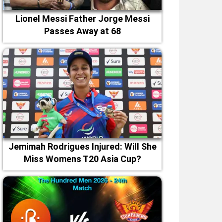
Lionel Messi Father Jorge Messi
Passes Away at 68
Jemimah Rodrigues Injured: Will She
Miss Womens T20 Asia Cup?