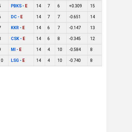
5
PBKS -
E
14
7
6
+0.309
15
6
DC -
E
14
7
7
-0.651
14
7
KKR -
E
14
6
7
-0.147
13
8
CSK -
E
14
6
8
-0.345
12
9
MI -
E
14
4
10
-0.584
8
10
LSG -
E
14
4
10
-0.740
8