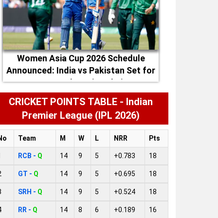
Women Asia Cup 2026 Schedule
Announced: India vs Pakistan Set for
September 5 in Dubai
CRICKET POINTS TABLE - Indian
Premier League (IPL 2026)
No
Team
M
W
L
NRR
Pts
1
RCB -
Q
14
9
5
+0.783
18
2
GT -
Q
14
9
5
+0.695
18
3
SRH -
Q
14
9
5
+0.524
18
4
RR -
Q
14
8
6
+0.189
16