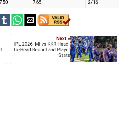
7.50
7.65
2/16
Next »
IPL 2026: MI vs KKR Head-
d
to-Head Record and Player
Stats