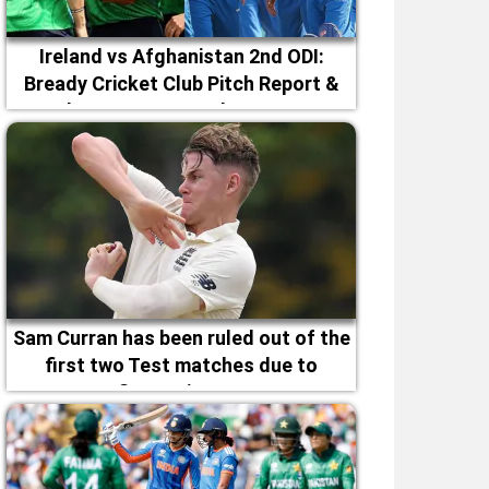
Ireland vs Afghanistan 2nd ODI:
Bready Cricket Club Pitch Report &
Magheramason Weather Forecast
Sam Curran has been ruled out of the
first two Test matches due to
fitness issues