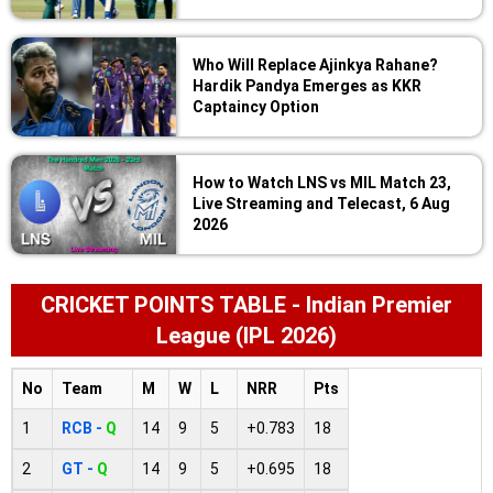
Who Will Replace Ajinkya Rahane?
Hardik Pandya Emerges as KKR
Captaincy Option
How to Watch LNS vs MIL Match 23,
Live Streaming and Telecast, 6 Aug
2026
CRICKET POINTS TABLE - Indian Premier
League (IPL 2026)
No
Team
M
W
L
NRR
Pts
1
RCB -
Q
14
9
5
+0.783
18
2
GT -
Q
14
9
5
+0.695
18