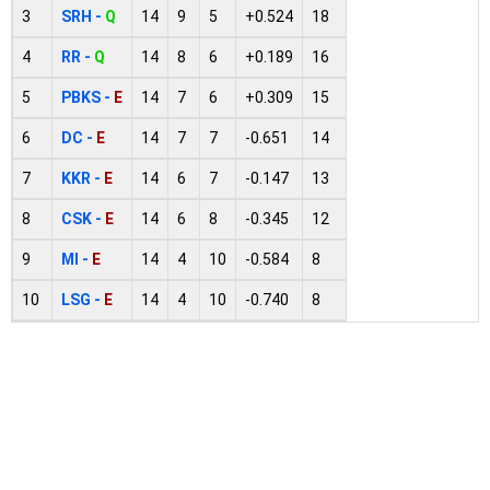
3
SRH -
Q
14
9
5
+0.524
18
4
RR -
Q
14
8
6
+0.189
16
5
PBKS -
E
14
7
6
+0.309
15
6
DC -
E
14
7
7
-0.651
14
7
KKR -
E
14
6
7
-0.147
13
8
CSK -
E
14
6
8
-0.345
12
9
MI -
E
14
4
10
-0.584
8
10
LSG -
E
14
4
10
-0.740
8