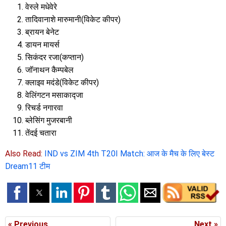
वेस्ले मधेवेरे
तादिवानाशे मारुमानी(विकेट कीपर)
ब्रायन बेनेट
डायन मायर्स
सिकंदर रजा(कप्तान)
जॉनाथन कैम्पबेल
क्लाइव मदंडे(विकेट कीपर)
वेलिंगटन मसाकाद्जा
रिचर्ड नगारवा
ब्लेसिंग मुजरबानी
तेंदई चतारा
Also Read:
IND vs ZIM 4th T20I Match: आज के मैच के लिए बेस्ट
Dream11 टीम
« Previous
Next »