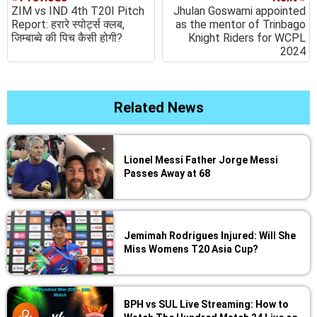
ZIM vs IND 4th T20I Pitch
Jhulan Goswami appointed
Report: हरारे स्पोर्ट्स क्लब,
as the mentor of Trinbago
जिम्बाब्वे की पिच कैसी होगी?
Knight Riders for WCPL
2024
Related News
Lionel Messi Father Jorge Messi
Passes Away at 68
Jemimah Rodrigues Injured: Will She
Miss Womens T20 Asia Cup?
BPH vs SUL Live Streaming: How to