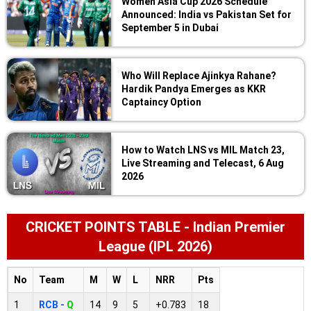
Women Asia Cup 2026 Schedule
Announced: India vs Pakistan Set for
September 5 in Dubai
Who Will Replace Ajinkya Rahane?
Hardik Pandya Emerges as KKR
Captaincy Option
How to Watch LNS vs MIL Match 23,
Live Streaming and Telecast, 6 Aug
2026
CRICKET POINTS TABLE - Indian Premier
League (IPL 2026)
No
Team
M
W
L
NRR
Pts
1
RCB -
Q
14
9
5
+0.783
18