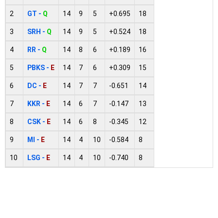
2
GT -
Q
14
9
5
+0.695
18
3
SRH -
Q
14
9
5
+0.524
18
4
RR -
Q
14
8
6
+0.189
16
5
PBKS -
E
14
7
6
+0.309
15
6
DC -
E
14
7
7
-0.651
14
7
KKR -
E
14
6
7
-0.147
13
8
CSK -
E
14
6
8
-0.345
12
9
MI -
E
14
4
10
-0.584
8
10
LSG -
E
14
4
10
-0.740
8