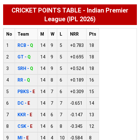
CRICKET POINTS TABLE - Indian Premier
League (IPL 2026)
No
Team
M
W
L
NRR
Pts
1
RCB -
Q
14
9
5
+0.783
18
2
GT -
Q
14
9
5
+0.695
18
3
SRH -
Q
14
9
5
+0.524
18
4
RR -
Q
14
8
6
+0.189
16
5
PBKS -
E
14
7
6
+0.309
15
6
DC -
E
14
7
7
-0.651
14
7
KKR -
E
14
6
7
-0.147
13
8
CSK -
E
14
6
8
-0.345
12
9
MI -
E
14
4
10
-0.584
8