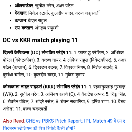
ऑलराउंडर
: सुनील नरेन, अक्षर पटेल
गेंदबाज
: मिचेल स्टार्क, कुलदीप यादव, वरुण चक्रवर्ती
कप्तान
: केएल राहुल
उप-कप्तान
: अंगकृष रघुवंशी
DC vs KKR match playing 11
दिल्ली कैपिटल्स (DC) संभावित प्लेइंग 11:
1. फाफ डु प्लेसिस, 2. अभिषेक
पोरेल (विकेटकीपर), 3. करुण नायर, 4. लोकेश राहुल (विकेटकीपर), 5. अक्षर
पटेल (कप्तान), 6. ट्रिस्टन स्टब्स, 7. विप्रज निगम, 8. मिशेल स्टार्क, 9.
दुष्मंथा चमीरा, 10. कुलदीप यादव, 11. मुकेश कुमार
कोलकाता नाइट राइडर्स (KKR) संभावित प्लेइंग 11:
1. रहमानुल्लाह गुरबाज़
(WK), 2. सुनील नरेन, 3. अजिंक्य रहाणे (C), 4. वेंकटेश अय्यर, 5. रिंकू सिंह,
6. रोवमैन पॉवेल, 7. आंद्रे रसेल, 8. चेतन सकारिया, 9. हर्षित राणा, 10. वैभव
अरोड़ा, 11. वरुण चक्रवर्ती
Also Read:
CHE vs PBKS Pitch Report: IPL Match 49 में एम ए
चिदंबरम स्टेडियम की पिच रिपोर्ट कैसी होगी?