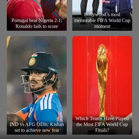
Bollywood`s most
Portugal beat Nigeria 2-1;
memorable FIFA World Cup
Ronaldo fails to score
moment
Which Teams Have Played
IND vs AFG ODIs: Kishan
the Most FIFA World Cup
set to achieve new feat
Finals?